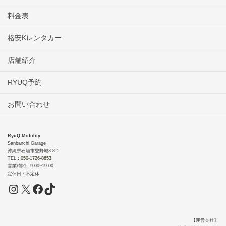
料金表
格安Kレンタカー
店舗紹介
RYUQ予約
お問い合わせ
RyuQ Mobility
Sanbanchi Garage
沖縄県石垣市登野城3-8-1
TEL：
050-1726-8653
営業時間：9:00~19:00
定休日：不定休
【運営会社】