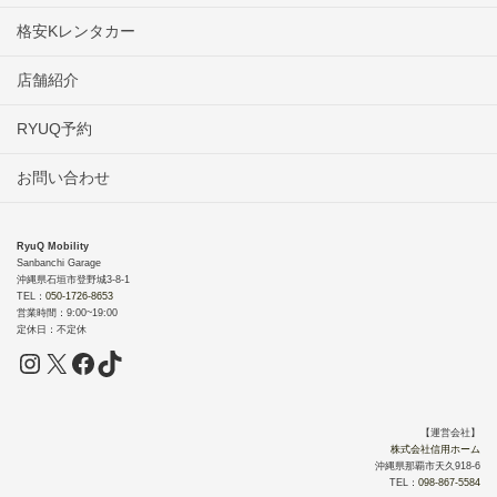
格安Kレンタカー
店舗紹介
RYUQ予約
お問い合わせ
RyuQ Mobility
Sanbanchi Garage
沖縄県石垣市登野城3-8-1
TEL：
050-1726-8653
営業時間：9:00~19:00
定休日：不定休
【運営会社】
株式会社信用ホーム
沖縄県那覇市天久918-6
TEL：
098-867-5584